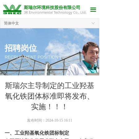
首页
斯瑞尔环境科技股份有限公司
끀
3R Environmental Technology Co., Ltd.
最新动态
简体中文
ꀅ
产品方案
招聘岗位
招聘岗位
RECRUITMENT POSITION
了解我们
联系我们
斯瑞尔主导制定的工业羟基
氧化铁团体标准即将发布、
实施！！！
发布时间：
2024-10-15
16:11
一、工业羟基氧化铁团标制定